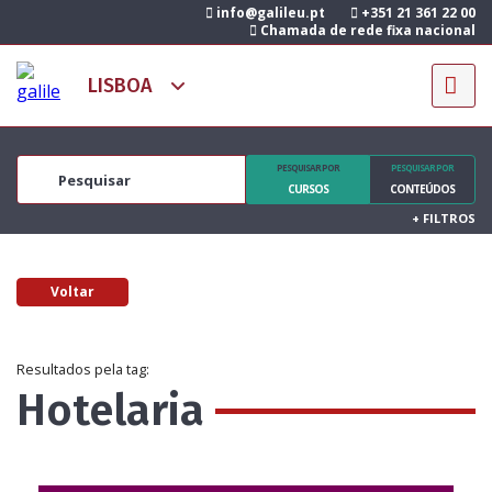
info@galileu.pt
+351 21 361 22 00
Chamada de rede fixa nacional
PESQUISAR POR
PESQUISAR POR
CURSOS
CONTEÚDOS
+
FILTROS
Voltar
Resultados pela tag:
Hotelaria