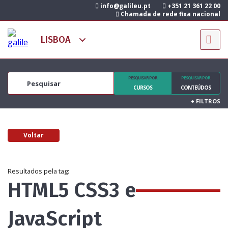
info@galileu.pt
+351 21 361 22 00
Chamada de rede fixa nacional
PESQUISAR POR
PESQUISAR POR
CURSOS
CONTEÚDOS
+
FILTROS
Voltar
Resultados pela tag:
HTML5 CSS3 e
JavaScript