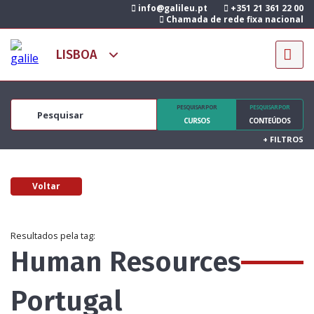
info@galileu.pt
+351 21 361 22 00
Chamada de rede fixa nacional
PESQUISAR POR
PESQUISAR POR
CURSOS
CONTEÚDOS
+
FILTROS
Voltar
Resultados pela tag:
Human Resources
Portugal