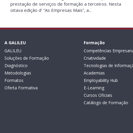
prestação de serviços de formação a terceiros. Nesta
oitava edição d’ “As Empresas Mais”, a...
A GALILEU
Formação
GALILEU
Competências Empresaria
Soluções de Formação
Criatividade
Diagnóstico
Tecnologias de Informaç
Metodologias
Academias
Formatos
Employability Hub
Oferta Formativa
E-Learning
Cursos Oficiais
Catálogo de Formação