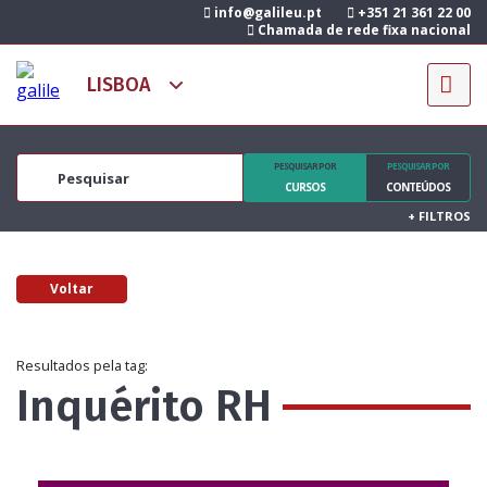
info@galileu.pt
+351 21 361 22 00
Chamada de rede fixa nacional
PESQUISAR POR
PESQUISAR POR
CURSOS
CONTEÚDOS
+
FILTROS
Voltar
Resultados pela tag:
Inquérito RH