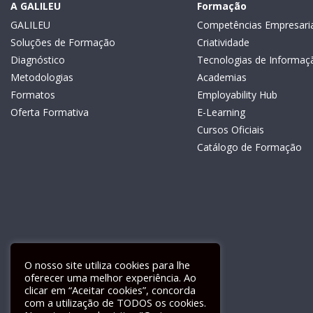
A GALILEU
Formação
GALILEU
Competências Empresaria
Soluções de Formação
Criatividade
Diagnóstico
Tecnologias de Informaç
Metodologias
Academias
Formatos
Employability Hub
Oferta Formativa
E-Learning
Cursos Oficiais
Catálogo de Formação
O nosso site utiliza cookies para lhe
oferecer uma melhor experiência. Ao
clicar em “Aceitar cookies”, concorda
com a utilização de TODOS os cookies.
Livro de Reclamações Electrónico