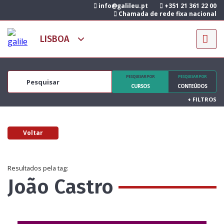
info@galileu.pt
+351 21 361 22 00
Chamada de rede fixa nacional
PESQUISAR POR
PESQUISAR POR
CURSOS
CONTEÚDOS
+
FILTROS
Voltar
Resultados pela tag:
João Castro