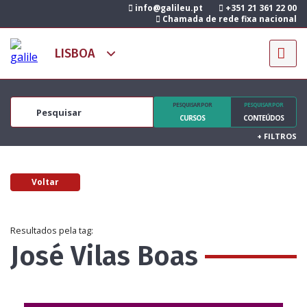
info@galileu.pt
+351 21 361 22 00
Chamada de rede fixa nacional
PESQUISAR POR
PESQUISAR POR
CURSOS
CONTEÚDOS
+
FILTROS
Voltar
Resultados pela tag:
José Vilas Boas