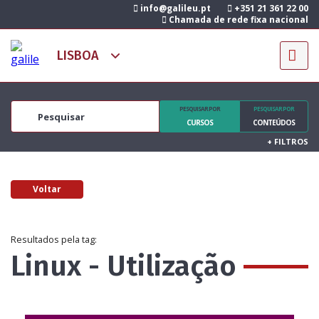
info@galileu.pt
+351 21 361 22 00
Chamada de rede fixa nacional
PESQUISAR POR
PESQUISAR POR
CURSOS
CONTEÚDOS
+
FILTROS
Voltar
Resultados pela tag:
Linux - Utilização