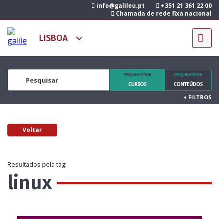
info@galileu.pt
+351 21 361 22 00
Chamada de rede fixa nacional
PESQUISAR POR
PESQUISAR POR
CURSOS
CONTEÚDOS
+
FILTROS
Voltar
Resultados pela tag:
linux