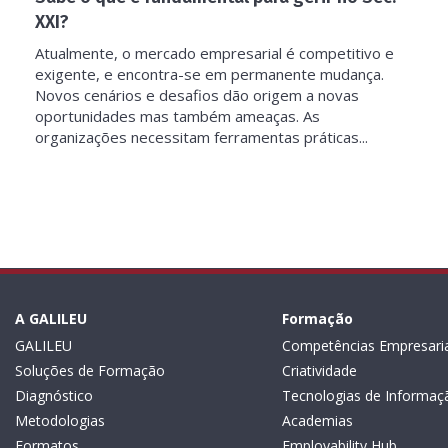
XXI?
Atualmente, o mercado empresarial é competitivo e
exigente, e encontra-se em permanente mudança.
Novos cenários e desafios dão origem a novas
oportunidades mas também ameaças. As
organizações necessitam ferramentas práticas...
A GALILEU
Formação
GALILEU
Competências Empresaria
Soluções de Formação
Criatividade
Diagnóstico
Tecnologias de Informaç
Metodologias
Academias
Formatos
Employability Hub