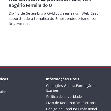
Rogério Ferreira do Ó
Dia 12 de Setembro a GALILEU realiza um Web Cast
subordinado à temática do Empreendedorismo, com
Rogério do...
viços
Informações Úteis
Condições Gerais: Formação e
Exames
alas
Política de privacidade
Livro de Reclamações Eletrónico
Código de Conduta Profissional