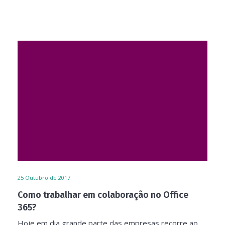
25
Outubro de 2017
Como trabalhar em colaboração no Office
365?
Hoje em dia grande parte das empresas recorre ao