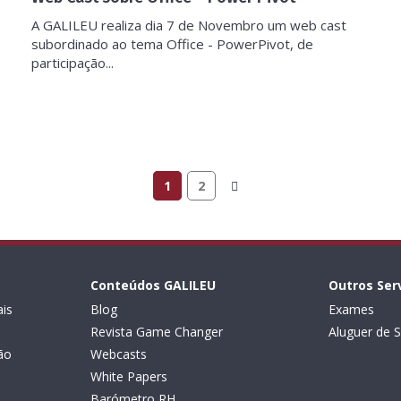
A GALILEU realiza dia 7 de Novembro um web cast
subordinado ao tema Office - PowerPivot, de
participação...
1
2
Conteúdos GALILEU
Outros Ser
is
Blog
Exames
Revista Game Changer
Aluguer de S
ão
Webcasts
White Papers
Barómetro RH