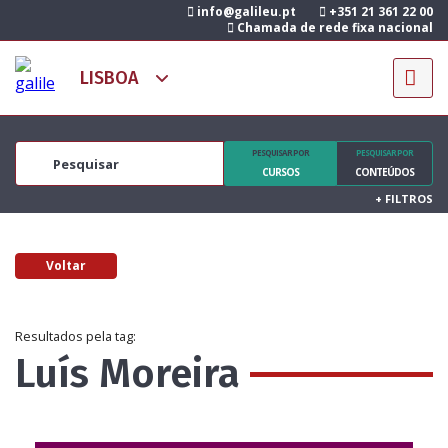
info@galileu.pt
+351 21 361 22 00
Chamada de rede fixa nacional
PESQUISAR POR
PESQUISAR POR
CURSOS
CONTEÚDOS
+
FILTROS
Voltar
Resultados pela tag:
Luís Moreira