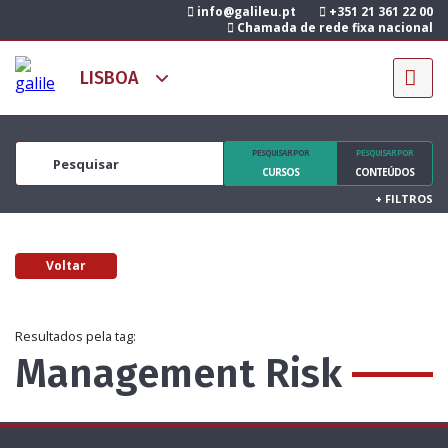
info@galileu.pt
+351 21 361 22 00
Chamada de rede fixa nacional
PESQUISAR POR
PESQUISAR POR
CURSOS
CONTEÚDOS
+
FILTROS
Voltar
Resultados pela tag:
Management Risk