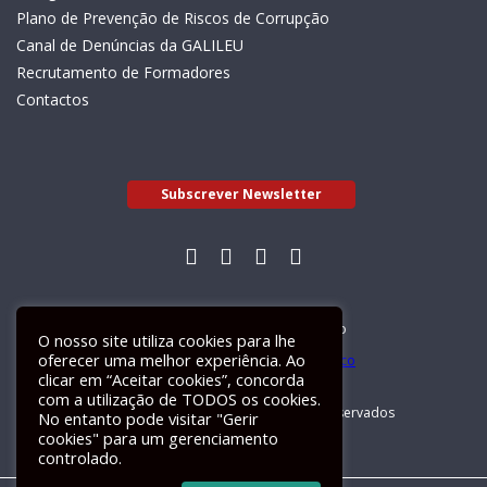
Plano de Prevenção de Riscos de Corrupção
Canal de Denúncias da GALILEU
Recrutamento de Formadores
Contactos
Subscrever Newsletter
Livro de Reclamações Electrónico
O nosso site utiliza cookies para lhe
oferecer uma melhor experiência. Ao
clicar em “Aceitar cookies”, concorda
com a utilização de TODOS os cookies.
GALILEU 2026 © Todos os direitos reservados
No entanto pode visitar "Gerir
cookies" para um gerenciamento
controlado.