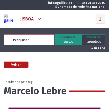
info@galileu.pt
+351 21 361 22 00
Chamada de rede fixa nacional
PESQUISAR POR
PESQUISAR POR
CURSOS
CONTEÚDOS
+
FILTROS
Voltar
Resultados pela tag:
Marcelo Lebre