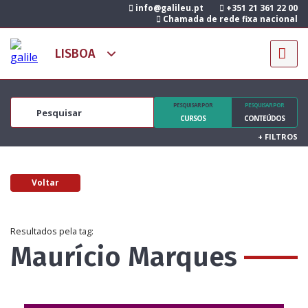
info@galileu.pt
+351 21 361 22 00
Chamada de rede fixa nacional
PESQUISAR POR
PESQUISAR POR
CURSOS
CONTEÚDOS
+
FILTROS
Voltar
Resultados pela tag:
Maurício Marques