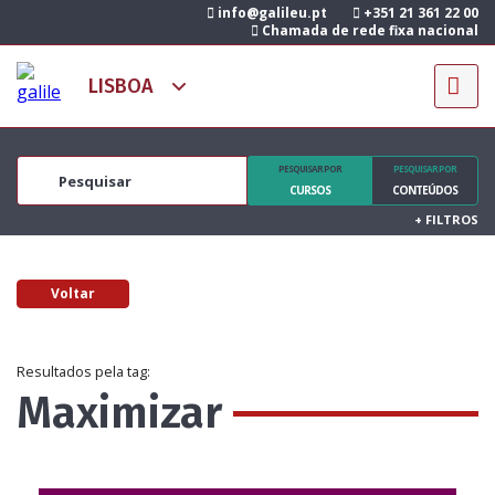
info@galileu.pt
+351 21 361 22 00
Chamada de rede fixa nacional
PESQUISAR POR
PESQUISAR POR
CURSOS
CONTEÚDOS
+
FILTROS
Voltar
Resultados pela tag:
Maximizar