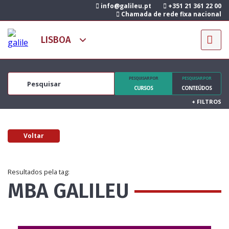
info@galileu.pt
+351 21 361 22 00
Chamada de rede fixa nacional
PESQUISAR POR
PESQUISAR POR
CURSOS
CONTEÚDOS
+
FILTROS
Voltar
Resultados pela tag:
MBA GALILEU