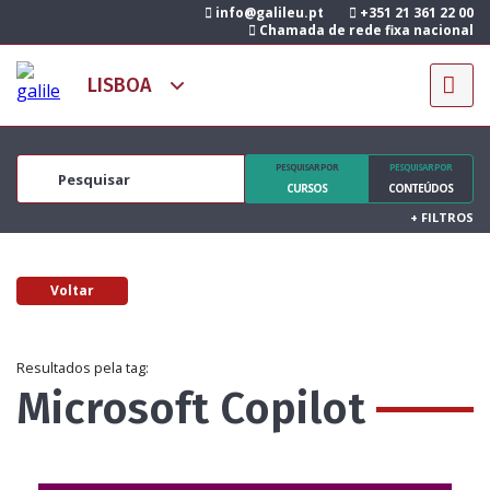
info@galileu.pt
+351 21 361 22 00
Chamada de rede fixa nacional
PESQUISAR POR
PESQUISAR POR
CURSOS
CONTEÚDOS
+
FILTROS
Voltar
Resultados pela tag:
Microsoft Copilot