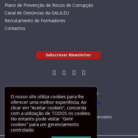
Plano de Prevenção de Riscos de Corrupção
Canal de Denúncias da GALILEU
Recrutamento de Formadores
Contactos
Subscrever Newsletter
Livro de Reclamações Electrónico
O nosso site utiliza cookies para lhe
oferecer uma melhor experiência. Ao
clicar em “Aceitar cookies”, concorda
com a utilização de TODOS os cookies.
GALILEU 2026 © Todos os direitos reservados
No entanto pode visitar "Gerir
cookies" para um gerenciamento
controlado.