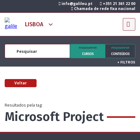
info@galileu.pt
+351 21 361 22 00
Chamada de rede fixa nacional
PESQUISAR POR
PESQUISAR POR
CURSOS
CONTEÚDOS
+
FILTROS
Voltar
Resultados pela tag:
Microsoft Project