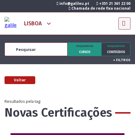
info@galileu.pt
+351 21 361 22 00
Chamada de rede fixa nacional
PESQUISAR POR
PESQUISAR POR
CURSOS
CONTEÚDOS
+
FILTROS
Voltar
Resultados pela tag:
Novas Certificações