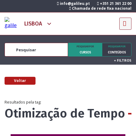
info@galileu.pt
+351 21 361 22 00
Chamada de rede fixa nacional
PESQUISAR POR
PESQUISAR POR
CURSOS
CONTEÚDOS
+
FILTROS
Voltar
Resultados pela tag:
Otimização de Tempo