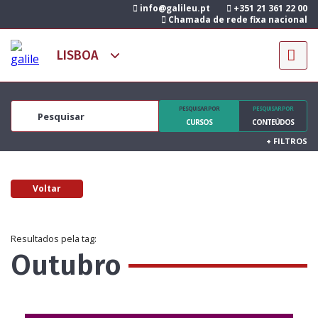
info@galileu.pt
+351 21 361 22 00
Chamada de rede fixa nacional
PESQUISAR POR
PESQUISAR POR
CURSOS
CONTEÚDOS
+
FILTROS
Voltar
Resultados pela tag:
Outubro