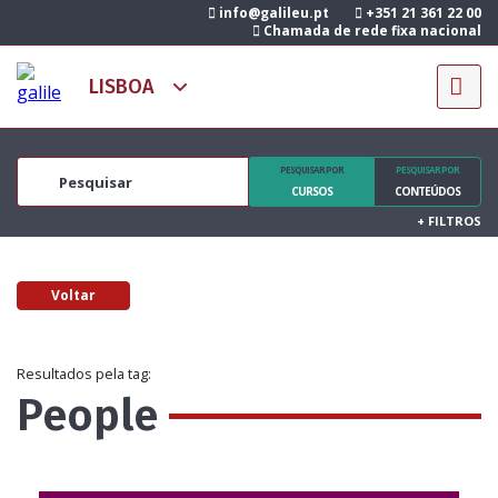
info@galileu.pt
+351 21 361 22 00
Chamada de rede fixa nacional
PESQUISAR POR
PESQUISAR POR
CURSOS
CONTEÚDOS
+
FILTROS
Voltar
Resultados pela tag:
People