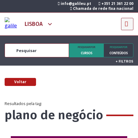
info@galileu.pt
+351 21 361 22 00
Chamada de rede fixa nacional
PESQUISAR POR
PESQUISAR POR
CURSOS
CONTEÚDOS
+
FILTROS
Voltar
Resultados pela tag:
plano de negócio