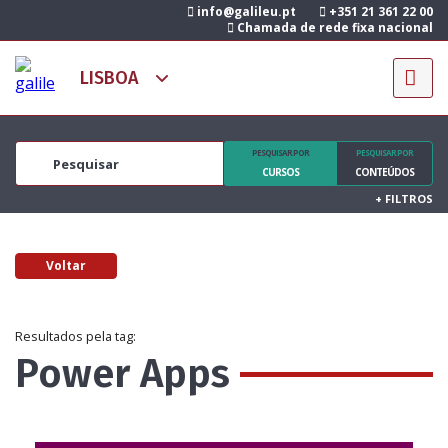
info@galileu.pt
+351 21 361 22 00
Chamada de rede fixa nacional
PESQUISAR POR
PESQUISAR POR
CURSOS
CONTEÚDOS
+
FILTROS
Voltar
Resultados pela tag:
Power Apps