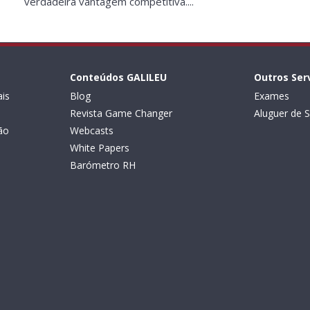
verdadeira vantagem competitiva....
Conteúdos GALILEU
Outros Ser
is
Blog
Exames
Revista Game Changer
Aluguer de S
ão
Webcasts
White Papers
Barómetro RH