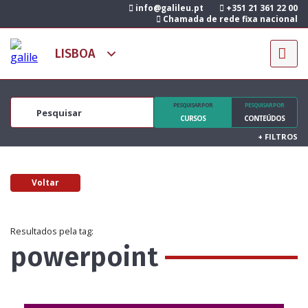
info@galileu.pt
+351 21 361 22 00
Chamada de rede fixa nacional
PESQUISAR POR
PESQUISAR POR
CURSOS
CONTEÚDOS
+
FILTROS
Voltar
Resultados pela tag:
powerpoint