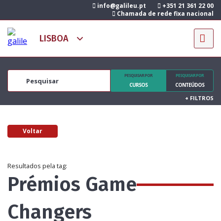
info@galileu.pt
+351 21 361 22 00
Chamada de rede fixa nacional
PESQUISAR POR
PESQUISAR POR
CURSOS
CONTEÚDOS
+
FILTROS
Voltar
Resultados pela tag:
Prémios Game
Changers