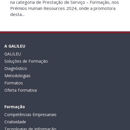
na categoria de Prestação de Serviço – Formação, nos
Prémios Human Resources 2024, onde a promotora
desta...
A GALILEU
GALILEU
Soluções de Formação
Diagnóstico
Metodologias
Formatos
Oferta Formativa
Formação
Competências Empresariais
Criatividade
Tecnologias de Informação