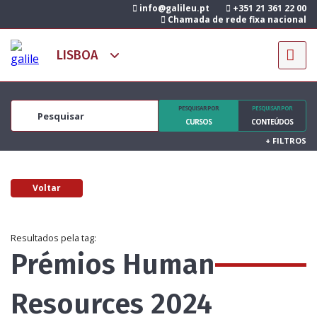
info@galileu.pt
+351 21 361 22 00
Chamada de rede fixa nacional
PESQUISAR POR
PESQUISAR POR
CURSOS
CONTEÚDOS
+
FILTROS
Voltar
Resultados pela tag:
Prémios Human
Resources 2024