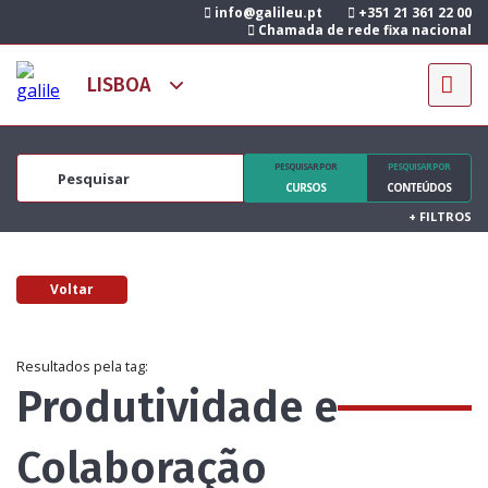
info@galileu.pt
+351 21 361 22 00
Chamada de rede fixa nacional
PESQUISAR POR
PESQUISAR POR
CURSOS
CONTEÚDOS
+
FILTROS
Voltar
Resultados pela tag:
Produtividade e
Colaboração