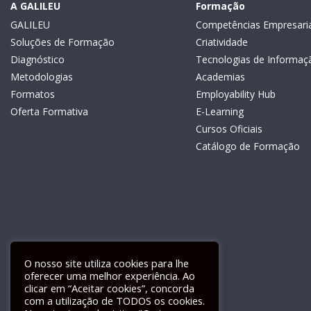
A GALILEU
Formação
GALILEU
Competências Empresaria
Soluções de Formação
Criatividade
Diagnóstico
Tecnologias de Informaç
Metodologias
Academias
Formatos
Employability Hub
Oferta Formativa
E-Learning
Cursos Oficiais
Catálogo de Formação
O nosso site utiliza cookies para lhe
oferecer uma melhor experiência. Ao
clicar em “Aceitar cookies”, concorda
com a utilização de TODOS os cookies.
Livro de Reclamações Electrónico