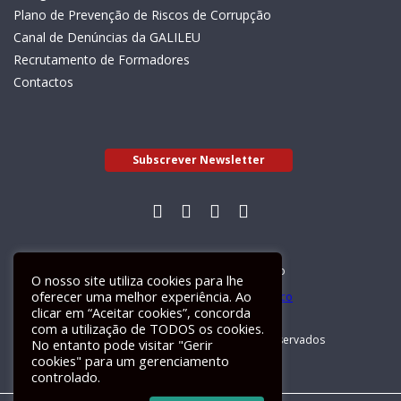
Plano de Prevenção de Riscos de Corrupção
Canal de Denúncias da GALILEU
Recrutamento de Formadores
Contactos
Subscrever Newsletter
Livro de Reclamações Electrónico
O nosso site utiliza cookies para lhe
oferecer uma melhor experiência. Ao
clicar em “Aceitar cookies”, concorda
com a utilização de TODOS os cookies.
GALILEU 2026 © Todos os direitos reservados
No entanto pode visitar "Gerir
cookies" para um gerenciamento
controlado.