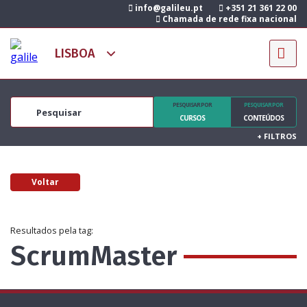
info@galileu.pt
+351 21 361 22 00
Chamada de rede fixa nacional
PESQUISAR POR
PESQUISAR POR
CURSOS
CONTEÚDOS
+
FILTROS
Voltar
Resultados pela tag:
ScrumMaster