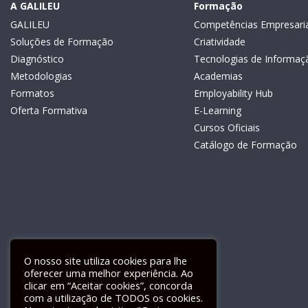
A GALILEU
Formação
GALILEU
Competências Empresaria
Soluções de Formação
Criatividade
Diagnóstico
Tecnologias de Informaç
Metodologias
Academias
Formatos
Employability Hub
Oferta Formativa
E-Learning
Cursos Oficiais
Catálogo de Formação
O nosso site utiliza cookies para lhe
oferecer uma melhor experiência. Ao
clicar em “Aceitar cookies”, concorda
com a utilização de TODOS os cookies.
Livro de Reclamações Electrónico