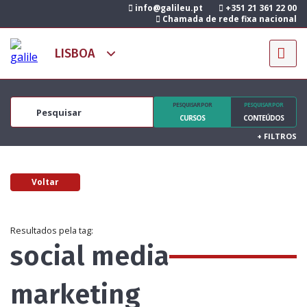
info@galileu.pt
+351 21 361 22 00
Chamada de rede fixa nacional
PESQUISAR POR
PESQUISAR POR
CURSOS
CONTEÚDOS
+
FILTROS
Voltar
Resultados pela tag:
social media
marketing