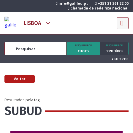
info@galileu.pt
+351 21 361 22 00
Chamada de rede fixa nacional
PESQUISAR POR
PESQUISAR POR
CURSOS
CONTEÚDOS
+
FILTROS
Voltar
Resultados pela tag:
SUBUD