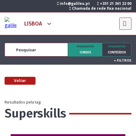
info@galileu.pt
+351 21 361 22 00
Chamada de rede fixa nacional
PESQUISAR POR
PESQUISAR POR
CURSOS
CONTEÚDOS
+
FILTROS
Voltar
Resultados pela tag:
Superskills