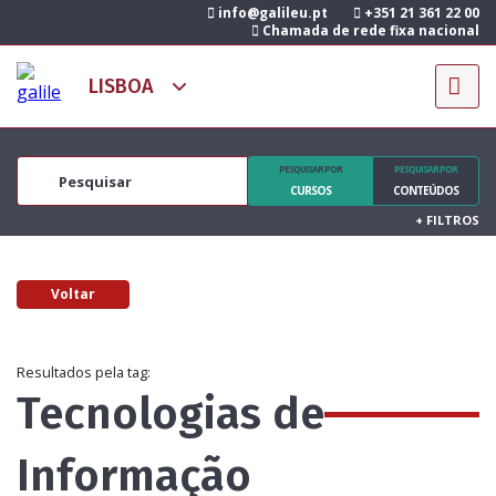
info@galileu.pt
+351 21 361 22 00
Chamada de rede fixa nacional
PESQUISAR POR
PESQUISAR POR
CURSOS
CONTEÚDOS
+
FILTROS
Voltar
Resultados pela tag:
Tecnologias de
Informação