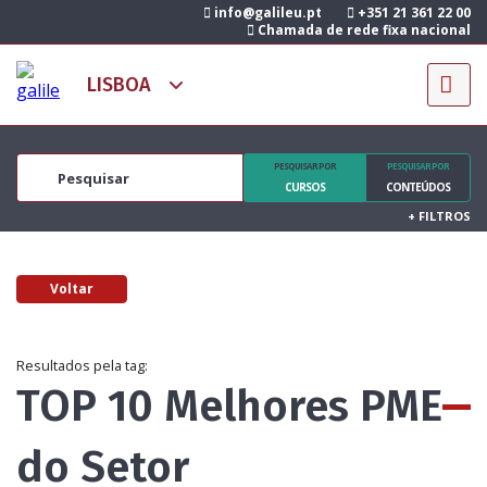
info@galileu.pt
+351 21 361 22 00
Chamada de rede fixa nacional
PESQUISAR POR
PESQUISAR POR
CURSOS
CONTEÚDOS
+
FILTROS
Voltar
Resultados pela tag:
TOP 10 Melhores PME
do Setor