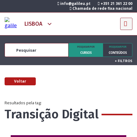
info@galileu.pt
+351 21 361 22 00
Chamada de rede fixa nacional
PESQUISAR POR
PESQUISAR POR
CURSOS
CONTEÚDOS
+
FILTROS
Voltar
Resultados pela tag:
Transição Digital