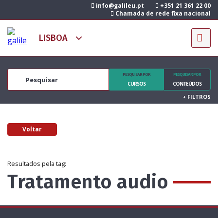
info@galileu.pt
+351 21 361 22 00
Chamada de rede fixa nacional
PESQUISAR POR
PESQUISAR POR
CURSOS
CONTEÚDOS
+
FILTROS
Voltar
Resultados pela tag:
Tratamento audio