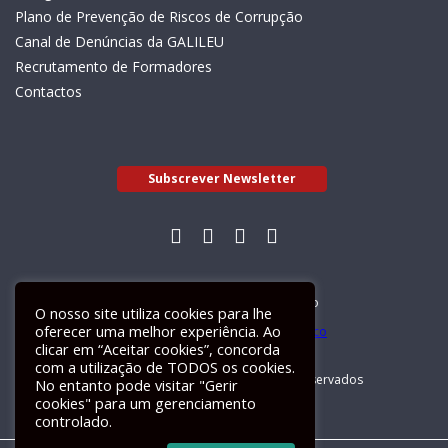
Plano de Prevenção de Riscos de Corrupção
Canal de Denúncias da GALILEU
Recrutamento de Formadores
Contactos
Subscrever Newsletter
Livro de Reclamações Electrónico
O nosso site utiliza cookies para lhe
oferecer uma melhor experiência. Ao
clicar em “Aceitar cookies”, concorda
com a utilização de TODOS os cookies.
GALILEU 2026 © Todos os direitos reservados
No entanto pode visitar "Gerir
cookies" para um gerenciamento
controlado.