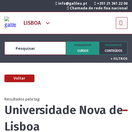
info@galileu.pt
+351 21 361 22 00
Chamada de rede fixa nacional
PESQUISAR POR
PESQUISAR POR
CURSOS
CONTEÚDOS
+
FILTROS
Voltar
Resultados pela tag:
Universidade Nova de
Lisboa