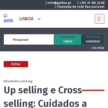
info@galileu.pt
+351 21 361 22 00
Chamada de rede fixa nacional
PESQUISAR POR
PESQUISAR POR
CURSOS
CONTEÚDOS
+
FILTROS
Voltar
Resultados pela tag:
Up selling e Cross
selling: Cuidados a