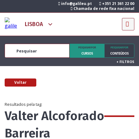
info@galileu.pt
+351 21 361 22 00
Chamada de rede fixa nacional
PESQUISAR POR
PESQUISAR POR
CURSOS
CONTEÚDOS
+
FILTROS
Voltar
Resultados pela tag:
Valter Alcoforado
Barreira