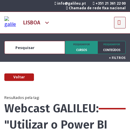
info@galileu.pt
+351 21 361 22 00
Chamada de rede fixa nacional
PESQUISAR POR
PESQUISAR POR
CURSOS
CONTEÚDOS
+
FILTROS
Voltar
Resultados pela tag:
Webcast GALILEU:
"Utilizar o Power BI