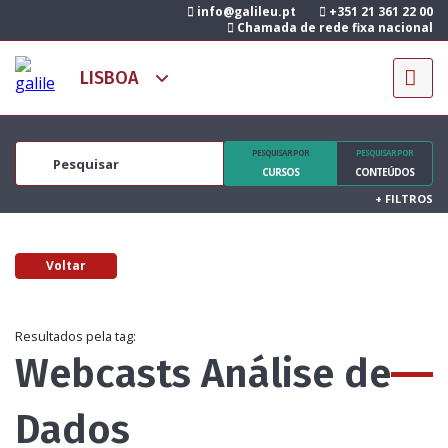
info@galileu.pt
+351 21 361 22 00
Chamada de rede fixa nacional
PESQUISAR POR
PESQUISAR POR
CURSOS
CONTEÚDOS
+
FILTROS
Voltar
Resultados pela tag:
Webcasts Análise de
Dados