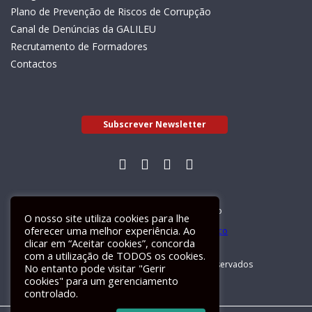
Plano de Prevenção de Riscos de Corrupção
Canal de Denúncias da GALILEU
Recrutamento de Formadores
Contactos
Subscrever Newsletter
Livro de Reclamações Electrónico
O nosso site utiliza cookies para lhe
oferecer uma melhor experiência. Ao
clicar em “Aceitar cookies”, concorda
com a utilização de TODOS os cookies.
GALILEU 2026 © Todos os direitos reservados
No entanto pode visitar "Gerir
cookies" para um gerenciamento
controlado.