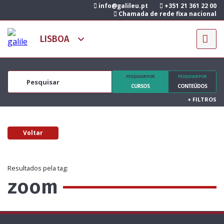
info@galileu.pt
+351 21 361 22 00
Chamada de rede fixa nacional
PESQUISAR POR
PESQUISAR POR
CURSOS
CONTEÚDOS
+
FILTROS
Voltar
Resultados pela tag:
zoom