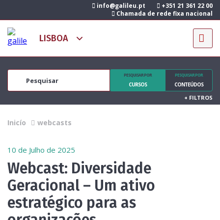
info@galileu.pt
+351 21 361 22 00
Chamada de rede fixa nacional
PESQUISAR POR
PESQUISAR POR
CURSOS
CONTEÚDOS
+
FILTROS
Inicío
webcasts
10 de Julho de 2025
Webcast: Diversidade
Geracional – Um ativo
estratégico para as