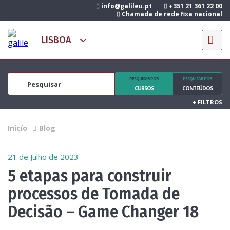
info@galileu.pt
+351 21 361 22 00
Chamada de rede fixa nacional
PESQUISAR POR
PESQUISAR POR
CURSOS
CONTEÚDOS
+
FILTROS
Inicío
Blog
21 de Julho de 2023
5 etapas para construir
processos de Tomada de
Decisão – Game Changer 18