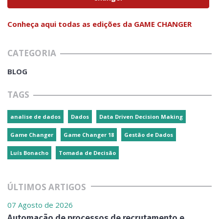
Conheça aqui todas as edições da GAME CHANGER
CATEGORIA
BLOG
TAGS
analise de dados
Dados
Data Driven Decision Making
Game Changer
Game Changer 18
Gestão de Dados
Luís Bonacho
Tomada de Decisão
ÚLTIMOS ARTIGOS
07 Agosto de 2026
Automação de processos de recrutamento e