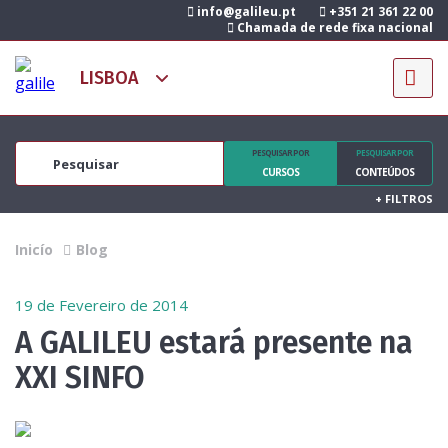
info@galileu.pt
+351 21 361 22 00
Chamada de rede fixa nacional
PESQUISAR POR
PESQUISAR POR
CURSOS
CONTEÚDOS
+
FILTROS
Inicío
Blog
19 de Fevereiro de 2014
A GALILEU estará presente na
XXI SINFO