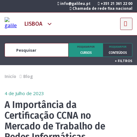
info@galileu.pt
+351 21 361 22 00
Chamada de rede fixa nacional
PESQUISAR POR
PESQUISAR POR
CURSOS
CONTEÚDOS
+
FILTROS
Inicío
Blog
4 de Julho de 2023
A Importância da
Certificação CCNA no
Mercado de Trabalho de